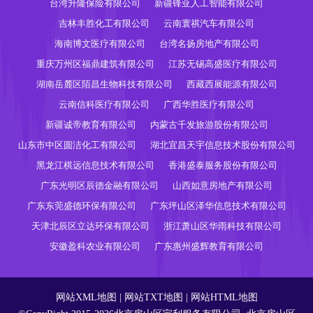
台湾升隆保险有限公司
新疆锋亚人工智能有限公司
吉林丰胜化工有限公司
云南寰祺汽车有限公司
海南博文医疗有限公司
台湾名扬房地产有限公司
重庆万州区福鼎建筑有限公司
江苏无锡高盛医疗有限公司
湖南岳麓区陌昌生物科技有限公司
西藏西展能源有限公司
云南信科医疗有限公司
广西华胜医疗有限公司
新疆诚帝教育有限公司
内蒙古千发旅游股份有限公司
山东市中区圆洁化工有限公司
湖北宜昌天宇信息技术股份有限公司
黑龙江棋远信息技术有限公司
香港盛泰服务股份有限公司
广东光明区辰德金融有限公司
山西如意房地产有限公司
广东东莞盛德环保有限公司
广东坪山区泽华信息技术有限公司
天津北辰区立达环保有限公司
浙江萧山区华雨科技有限公司
安徽盈科农业有限公司
广东惠州盛辉教育有限公司
网站XML地图
|
网站TXT地图
|
网站HTML地图